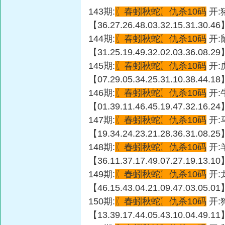
143期:
〖春蚓秋蛇〗
仇杀10码
开:
【36.27.26.48.03.32.15.31.30.46
144期:
〖春蚓秋蛇〗
仇杀10码
开:
【31.25.19.49.32.02.03.36.08.29
145期:
〖春蚓秋蛇〗
仇杀10码
开:
【07.29.05.34.25.31.10.38.44.18
146期:
〖春蚓秋蛇〗
仇杀10码
开:
【01.39.11.46.45.19.47.32.16.24
147期:
〖春蚓秋蛇〗
仇杀10码
开:
【19.34.24.23.21.28.36.31.08.25
148期:
〖春蚓秋蛇〗
仇杀10码
开:
【36.11.37.17.49.07.27.19.13.10
149期:
〖春蚓秋蛇〗
仇杀10码
开:
【46.15.43.04.21.09.47.03.05.01
150期:
〖春蚓秋蛇〗
仇杀10码
开:
【13.39.17.44.05.43.10.04.49.11