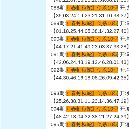
【48.22.07.16.25.28.39.08.27.36
088期:
〖春蚓秋蛇〗
仇杀10码
开:
【35.03.24.19.23.21.31.10.38.37
089期:
〖春蚓秋蛇〗
仇杀10码
开:
【01.18.25.44.05.38.14.32.27.40
090期:
〖春蚓秋蛇〗
仇杀10码
开:
【44.17.21.41.49.23.03.37.33.28
091期:
〖春蚓秋蛇〗
仇杀10码
开:
【42.06.24.48.19.12.46.28.01.43
092期:
〖春蚓秋蛇〗
仇杀10码
开:
【44.30.46.16.18.08.26.09.42.35
093期:
〖春蚓秋蛇〗
仇杀10码
开:
【25.26.38.31.11.23.14.36.47.19
094期:
〖春蚓秋蛇〗
仇杀10码
开:
【48.42.13.04.32.38.21.27.24.39
095期:
〖春蚓秋蛇〗
仇杀10码
开: