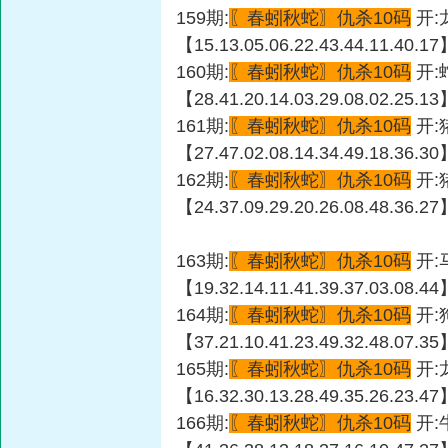
159期:
〖春蚓秋蛇〗
仇杀10码
开:
【15.13.05.06.22.43.44.11.40.17
160期:
〖春蚓秋蛇〗
仇杀10码
开:
【28.41.20.14.03.29.08.02.25.13
161期:
〖春蚓秋蛇〗
仇杀10码
开:
【27.47.02.08.14.34.49.18.36.30
162期:
〖春蚓秋蛇〗
仇杀10码
开:
【24.37.09.29.20.26.08.48.36.27
163期:
〖春蚓秋蛇〗
仇杀10码
开:
【19.32.14.11.41.39.37.03.08.44
164期:
〖春蚓秋蛇〗
仇杀10码
开:
【37.21.10.41.23.49.32.48.07.35
165期:
〖春蚓秋蛇〗
仇杀10码
开:
【16.32.30.13.28.49.35.26.23.47
166期:
〖春蚓秋蛇〗
仇杀10码
开: