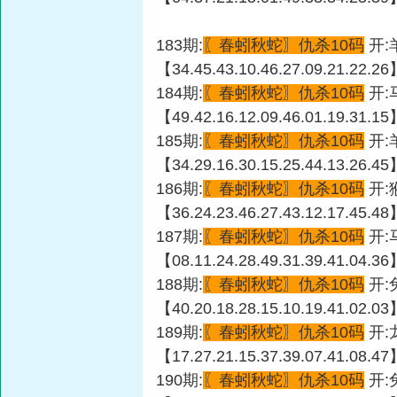
183期:
〖春蚓秋蛇〗
仇杀10码
开:
【34.45.43.10.46.27.09.21.22.26
184期:
〖春蚓秋蛇〗
仇杀10码
开:
【49.42.16.12.09.46.01.19.31.15
185期:
〖春蚓秋蛇〗
仇杀10码
开:
【34.29.16.30.15.25.44.13.26.45
186期:
〖春蚓秋蛇〗
仇杀10码
开:
【36.24.23.46.27.43.12.17.45.48
187期:
〖春蚓秋蛇〗
仇杀10码
开:
【08.11.24.28.49.31.39.41.04.36
188期:
〖春蚓秋蛇〗
仇杀10码
开:
【40.20.18.28.15.10.19.41.02.03
189期:
〖春蚓秋蛇〗
仇杀10码
开:
【17.27.21.15.37.39.07.41.08.47
190期:
〖春蚓秋蛇〗
仇杀10码
开: