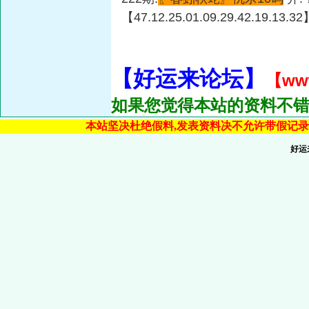
【47.12.25.01.09.29.42.19.13.32
【好运来论坛】
【www
如果您觉得本站的资料不错
本站坚决杜绝假料,发表资料决不允许带假记录.如
好运来