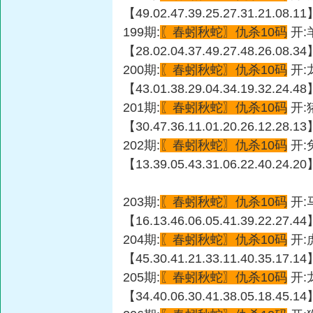
【49.02.47.39.25.27.31.21.08.11
199期:
〖春蚓秋蛇〗
仇杀10码
开:
【28.02.04.37.49.27.48.26.08.34
200期:
〖春蚓秋蛇〗
仇杀10码
开:
【43.01.38.29.04.34.19.32.24.48
201期:
〖春蚓秋蛇〗
仇杀10码
开:
【30.47.36.11.01.20.26.12.28.13
202期:
〖春蚓秋蛇〗
仇杀10码
开:
【13.39.05.43.31.06.22.40.24.20
203期:
〖春蚓秋蛇〗
仇杀10码
开:
【16.13.46.06.05.41.39.22.27.44
204期:
〖春蚓秋蛇〗
仇杀10码
开:
【45.30.41.21.33.11.40.35.17.14
205期:
〖春蚓秋蛇〗
仇杀10码
开:
【34.40.06.30.41.38.05.18.45.14