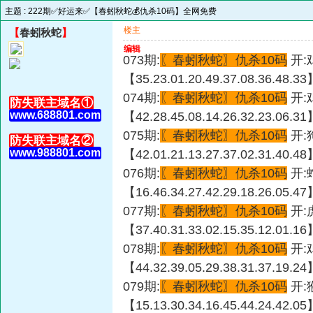
主题 :
222期✅好运来✅【春蚓秋蛇💰仇杀10码】全网免费
楼主
【
春蚓秋蛇
】
编辑
073期:
〖春蚓秋蛇〗
仇杀10码
开:
【35.23.01.20.49.37.08.36.48.33
074期:
〖春蚓秋蛇〗
仇杀10码
开:
防失联主域名①
www.688801.com
【42.28.45.08.14.26.32.23.06.31
075期:
〖春蚓秋蛇〗
仇杀10码
开:
防失联主域名②
www.988801.com
【42.01.21.13.27.37.02.31.40.48
076期:
〖春蚓秋蛇〗
仇杀10码
开:
【16.46.34.27.42.29.18.26.05.47
077期:
〖春蚓秋蛇〗
仇杀10码
开:
【37.40.31.33.02.15.35.12.01.16
078期:
〖春蚓秋蛇〗
仇杀10码
开:
【44.32.39.05.29.38.31.37.19.24
079期:
〖春蚓秋蛇〗
仇杀10码
开:
【15.13.30.34.16.45.44.24.42.05