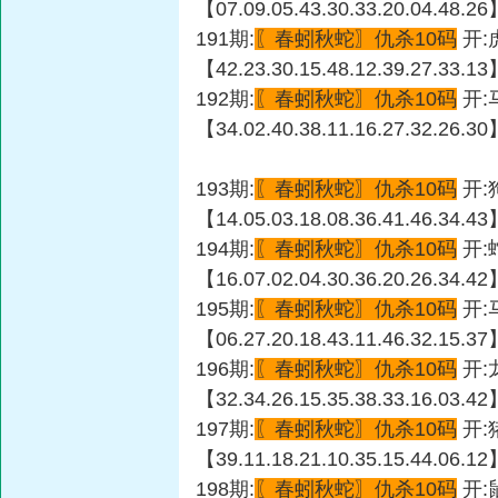
【07.09.05.43.30.33.20.04.48.26
191期:
〖春蚓秋蛇〗
仇杀10码
开:
【42.23.30.15.48.12.39.27.33.13
192期:
〖春蚓秋蛇〗
仇杀10码
开:
【34.02.40.38.11.16.27.32.26.30
193期:
〖春蚓秋蛇〗
仇杀10码
开:
【14.05.03.18.08.36.41.46.34.43
194期:
〖春蚓秋蛇〗
仇杀10码
开:
【16.07.02.04.30.36.20.26.34.42
195期:
〖春蚓秋蛇〗
仇杀10码
开:
【06.27.20.18.43.11.46.32.15.37
196期:
〖春蚓秋蛇〗
仇杀10码
开:
【32.34.26.15.35.38.33.16.03.42
197期:
〖春蚓秋蛇〗
仇杀10码
开:
【39.11.18.21.10.35.15.44.06.12
198期:
〖春蚓秋蛇〗
仇杀10码
开: