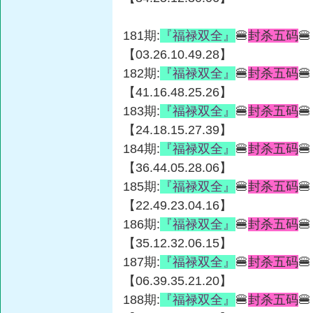
181期:
『福禄双全』
🍔
封杀五码

【03.26.10.49.28】
182期:
『福禄双全』
🍔
封杀五码

【41.16.48.25.26】
183期:
『福禄双全』
🍔
封杀五码

【24.18.15.27.39】
184期:
『福禄双全』
🍔
封杀五码

【36.44.05.28.06】
185期:
『福禄双全』
🍔
封杀五码

【22.49.23.04.16】
186期:
『福禄双全』
🍔
封杀五码

【35.12.32.06.15】
187期:
『福禄双全』
🍔
封杀五码

【06.39.35.21.20】
188期:
『福禄双全』
🍔
封杀五码
