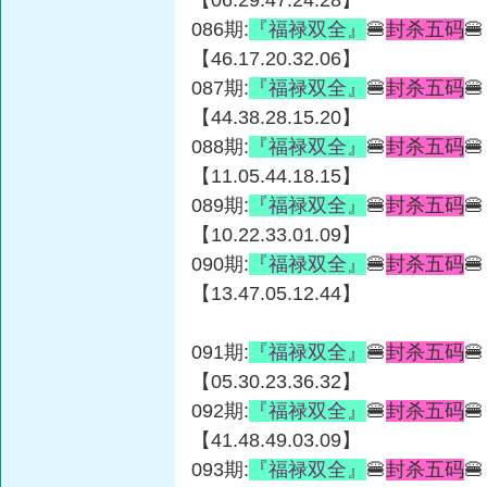
【06.29.47.24.28】
086期:
『福禄双全』
🍔
封杀五码

【46.17.20.32.06】
087期:
『福禄双全』
🍔
封杀五码

【44.38.28.15.20】
088期:
『福禄双全』
🍔
封杀五码

【11.05.44.18.15】
089期:
『福禄双全』
🍔
封杀五码

【10.22.33.01.09】
090期:
『福禄双全』
🍔
封杀五码

【13.47.05.12.44】
091期:
『福禄双全』
🍔
封杀五码

【05.30.23.36.32】
092期:
『福禄双全』
🍔
封杀五码

【41.48.49.03.09】
093期:
『福禄双全』
🍔
封杀五码
