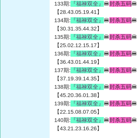
133期:
『福禄双全』
🍔
封杀五码

【28.43.05.19.41】
134期:
『福禄双全』
🍔
封杀五码

【30.31.35.44.32】
135期:
『福禄双全』
🍔
封杀五码

【25.02.12.15.17】
136期:
『福禄双全』
🍔
封杀五码

【36.43.01.44.19】
137期:
『福禄双全』
🍔
封杀五码

【37.19.39.14.35】
138期:
『福禄双全』
🍔
封杀五码

【45.20.36.01.38】
139期:
『福禄双全』
🍔
封杀五码

【22.15.08.07.05】
140期:
『福禄双全』
🍔
封杀五码

【43.21.23.16.26】