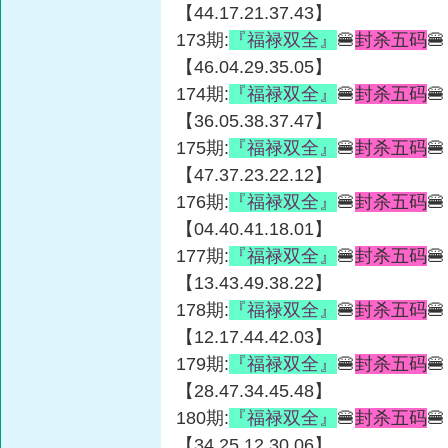
【44.17.21.37.43】
173期:
『福禄双全』
🍔
封杀五码

【46.04.29.35.05】
174期:
『福禄双全』
🍔
封杀五码

【36.05.38.37.47】
175期:
『福禄双全』
🍔
封杀五码

【47.37.23.22.12】
176期:
『福禄双全』
🍔
封杀五码

【04.40.41.18.01】
177期:
『福禄双全』
🍔
封杀五码

【13.43.49.38.22】
178期:
『福禄双全』
🍔
封杀五码

【12.17.44.42.03】
179期:
『福禄双全』
🍔
封杀五码

【28.47.34.45.48】
180期:
『福禄双全』
🍔
封杀五码

【34.25.12.30.06】