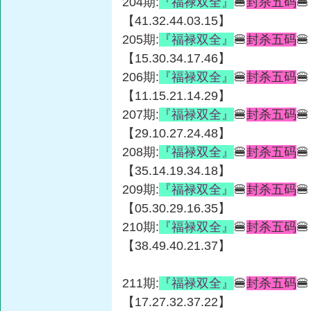
204期:
『福禄双全』
🍔
封杀五码

【41.32.44.03.15】
205期:
『福禄双全』
🍔
封杀五码

【15.30.34.17.46】
206期:
『福禄双全』
🍔
封杀五码

【11.15.21.14.29】
207期:
『福禄双全』
🍔
封杀五码

【29.10.27.24.48】
208期:
『福禄双全』
🍔
封杀五码

【35.14.19.34.18】
209期:
『福禄双全』
🍔
封杀五码

【05.30.29.16.35】
210期:
『福禄双全』
🍔
封杀五码

【38.49.40.21.37】
211期:
『福禄双全』
🍔
封杀五码

【17.27.32.37.22】