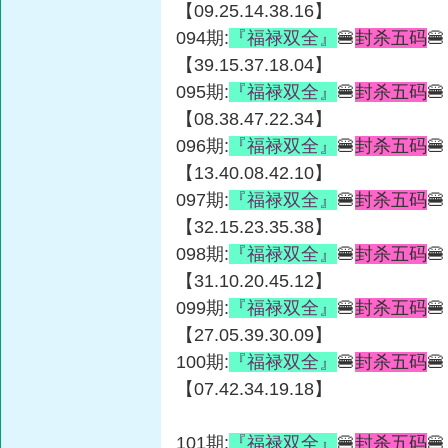
【09.25.14.38.16】
094期:
『福禄双全』
🍔
封杀五码

【39.15.37.18.04】
095期:
『福禄双全』
🍔
封杀五码

【08.38.47.22.34】
096期:
『福禄双全』
🍔
封杀五码

【13.40.08.42.10】
097期:
『福禄双全』
🍔
封杀五码

【32.15.23.35.38】
098期:
『福禄双全』
🍔
封杀五码

【31.10.20.45.12】
099期:
『福禄双全』
🍔
封杀五码

【27.05.39.30.09】
100期:
『福禄双全』
🍔
封杀五码

【07.42.34.19.18】
101期:
『福禄双全』
🍔
封杀五码
