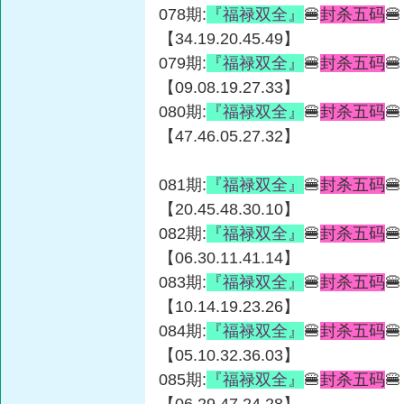
078期:
『福禄双全』
🍔
封杀五码

【34.19.20.45.49】
079期:
『福禄双全』
🍔
封杀五码

【09.08.19.27.33】
080期:
『福禄双全』
🍔
封杀五码

【47.46.05.27.32】
081期:
『福禄双全』
🍔
封杀五码

【20.45.48.30.10】
082期:
『福禄双全』
🍔
封杀五码

【06.30.11.41.14】
083期:
『福禄双全』
🍔
封杀五码

【10.14.19.23.26】
084期:
『福禄双全』
🍔
封杀五码

【05.10.32.36.03】
085期:
『福禄双全』
🍔
封杀五码
