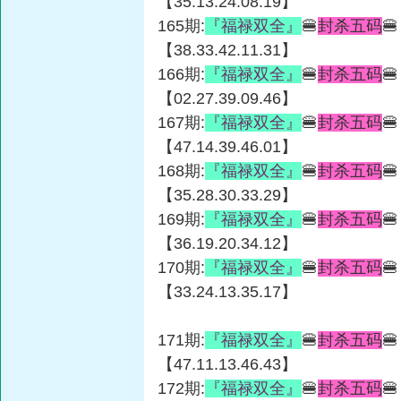
【35.13.24.08.19】
165期:
『福禄双全』
🍔
封杀五码

【38.33.42.11.31】
166期:
『福禄双全』
🍔
封杀五码

【02.27.39.09.46】
167期:
『福禄双全』
🍔
封杀五码

【47.14.39.46.01】
168期:
『福禄双全』
🍔
封杀五码

【35.28.30.33.29】
169期:
『福禄双全』
🍔
封杀五码

【36.19.20.34.12】
170期:
『福禄双全』
🍔
封杀五码

【33.24.13.35.17】
171期:
『福禄双全』
🍔
封杀五码

【47.11.13.46.43】
172期:
『福禄双全』
🍔
封杀五码
