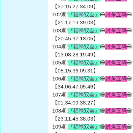
【37.15.27.34.09】
102期:
『福禄双全』
🍔
封杀五码

【21.17.19.39.03】
103期:
『福禄双全』
🍔
封杀五码

【20.45.37.18.05】
104期:
『福禄双全』
🍔
封杀五码

【13.08.28.19.49】
105期:
『福禄双全』
🍔
封杀五码

【08.15.36.09.31】
106期:
『福禄双全』
🍔
封杀五码

【34.06.47.05.46】
107期:
『福禄双全』
🍔
封杀五码

【01.34.09.38.27】
108期:
『福禄双全』
🍔
封杀五码

【23.11.45.38.03】
109期:
『福禄双全』
🍔
封杀五码
