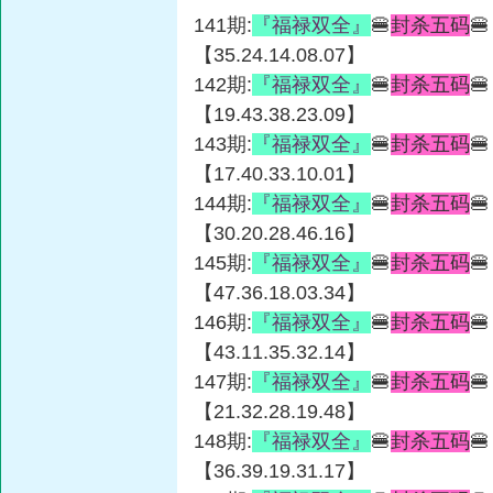
141期:
『福禄双全』
🍔
封杀五码

【35.24.14.08.07】
142期:
『福禄双全』
🍔
封杀五码

【19.43.38.23.09】
143期:
『福禄双全』
🍔
封杀五码

【17.40.33.10.01】
144期:
『福禄双全』
🍔
封杀五码

【30.20.28.46.16】
145期:
『福禄双全』
🍔
封杀五码

【47.36.18.03.34】
146期:
『福禄双全』
🍔
封杀五码

【43.11.35.32.14】
147期:
『福禄双全』
🍔
封杀五码

【21.32.28.19.48】
148期:
『福禄双全』
🍔
封杀五码

【36.39.19.31.17】