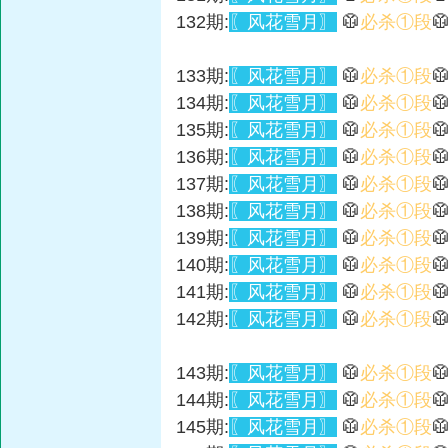
132期:
〖风花雪月〗
🥼
必杀①段

133期:
〖风花雪月〗
🥼
必杀①段

134期:
〖风花雪月〗
🥼
必杀①段

135期:
〖风花雪月〗
🥼
必杀①段

136期:
〖风花雪月〗
🥼
必杀①段

137期:
〖风花雪月〗
🥼
必杀①段

138期:
〖风花雪月〗
🥼
必杀①段

139期:
〖风花雪月〗
🥼
必杀①段

140期:
〖风花雪月〗
🥼
必杀①段

141期:
〖风花雪月〗
🥼
必杀①段

142期:
〖风花雪月〗
🥼
必杀①段

143期:
〖风花雪月〗
🥼
必杀①段

144期:
〖风花雪月〗
🥼
必杀①段

145期:
〖风花雪月〗
🥼
必杀①段
