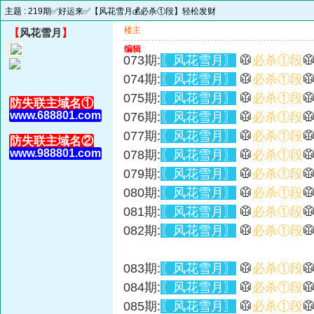
主题 :
219期✅好运来✅【风花雪月💰必杀①段】轻松发财
楼主
【
风花雪月
】
编辑
073期:
〖风花雪月〗
🥼
必杀①段

074期:
〖风花雪月〗
🥼
必杀①段

075期:
〖风花雪月〗
🥼
必杀①段

防失联主域名①
www.688801.com
076期:
〖风花雪月〗
🥼
必杀①段

077期:
〖风花雪月〗
🥼
必杀①段

防失联主域名②
www.988801.com
078期:
〖风花雪月〗
🥼
必杀①段

079期:
〖风花雪月〗
🥼
必杀①段

080期:
〖风花雪月〗
🥼
必杀①段

081期:
〖风花雪月〗
🥼
必杀①段

082期:
〖风花雪月〗
🥼
必杀①段

083期:
〖风花雪月〗
🥼
必杀①段

084期:
〖风花雪月〗
🥼
必杀①段

085期:
〖风花雪月〗
🥼
必杀①段
