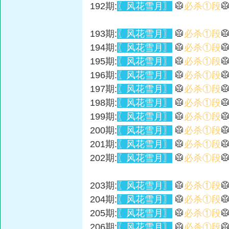
192期:
〖风花雪月〗
🥼
必杀①段

193期:
〖风花雪月〗
🥼
必杀①段

194期:
〖风花雪月〗
🥼
必杀①段

195期:
〖风花雪月〗
🥼
必杀①段

196期:
〖风花雪月〗
🥼
必杀①段

197期:
〖风花雪月〗
🥼
必杀①段

198期:
〖风花雪月〗
🥼
必杀①段

199期:
〖风花雪月〗
🥼
必杀①段

200期:
〖风花雪月〗
🥼
必杀①段

201期:
〖风花雪月〗
🥼
必杀①段

202期:
〖风花雪月〗
🥼
必杀①段

203期:
〖风花雪月〗
🥼
必杀①段

204期:
〖风花雪月〗
🥼
必杀①段

205期:
〖风花雪月〗
🥼
必杀①段

206期:
〖风花雪月〗
🥼
必杀①段
