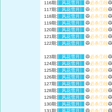
116期:
〖风花雪月〗
🥼
必杀①段

117期:
〖风花雪月〗
🥼
必杀①段

118期:
〖风花雪月〗
🥼
必杀①段

119期:
〖风花雪月〗
🥼
必杀①段

120期:
〖风花雪月〗
🥼
必杀①段

121期:
〖风花雪月〗
🥼
必杀①段

122期:
〖风花雪月〗
🥼
必杀①段

123期:
〖风花雪月〗
🥼
必杀①段

124期:
〖风花雪月〗
🥼
必杀①段

125期:
〖风花雪月〗
🥼
必杀①段

126期:
〖风花雪月〗
🥼
必杀①段

127期:
〖风花雪月〗
🥼
必杀①段

128期:
〖风花雪月〗
🥼
必杀①段

129期:
〖风花雪月〗
🥼
必杀①段

130期:
〖风花雪月〗
🥼
必杀①段

131期:
〖风花雪月〗
🥼
必杀①段
