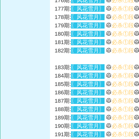
176期:
〖风花雪月〗
🥼
必杀①段

177期:
〖风花雪月〗
🥼
必杀①段

178期:
〖风花雪月〗
🥼
必杀①段

179期:
〖风花雪月〗
🥼
必杀①段

180期:
〖风花雪月〗
🥼
必杀①段

181期:
〖风花雪月〗
🥼
必杀①段

182期:
〖风花雪月〗
🥼
必杀①段

183期:
〖风花雪月〗
🥼
必杀①段

184期:
〖风花雪月〗
🥼
必杀①段

185期:
〖风花雪月〗
🥼
必杀①段

186期:
〖风花雪月〗
🥼
必杀①段

187期:
〖风花雪月〗
🥼
必杀①段

188期:
〖风花雪月〗
🥼
必杀①段

189期:
〖风花雪月〗
🥼
必杀①段

190期:
〖风花雪月〗
🥼
必杀①段

191期:
〖风花雪月〗
🥼
必杀①段
