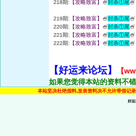
218期:
【攻略致富】
🍧
封杀①尾

219期:
【攻略致富】
🍧
封杀①尾

220期:
【攻略致富】
🍧
封杀①尾

221期:
【攻略致富】
🍧
封杀①尾

222期:
【攻略致富】
🍧
封杀①尾

【好运来论坛】
【www
如果您觉得本站的资料不错
本站坚决杜绝假料,发表资料决不允许带假记录.如
好运来