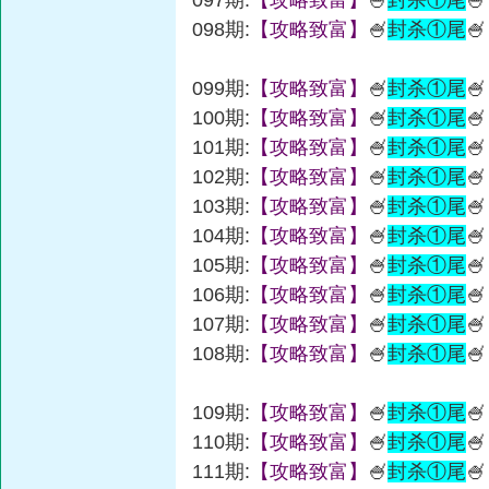
097期:
【攻略致富】
🍧
封杀①尾

098期:
【攻略致富】
🍧
封杀①尾

099期:
【攻略致富】
🍧
封杀①尾

100期:
【攻略致富】
🍧
封杀①尾

101期:
【攻略致富】
🍧
封杀①尾

102期:
【攻略致富】
🍧
封杀①尾

103期:
【攻略致富】
🍧
封杀①尾

104期:
【攻略致富】
🍧
封杀①尾

105期:
【攻略致富】
🍧
封杀①尾

106期:
【攻略致富】
🍧
封杀①尾

107期:
【攻略致富】
🍧
封杀①尾

108期:
【攻略致富】
🍧
封杀①尾

109期:
【攻略致富】
🍧
封杀①尾

110期:
【攻略致富】
🍧
封杀①尾

111期:
【攻略致富】
🍧
封杀①尾
