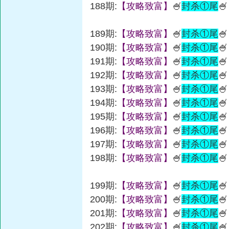
188期:
【攻略致富】
🍧
封杀①尾

189期:
【攻略致富】
🍧
封杀①尾

190期:
【攻略致富】
🍧
封杀①尾

191期:
【攻略致富】
🍧
封杀①尾

192期:
【攻略致富】
🍧
封杀①尾

193期:
【攻略致富】
🍧
封杀①尾

194期:
【攻略致富】
🍧
封杀①尾

195期:
【攻略致富】
🍧
封杀①尾

196期:
【攻略致富】
🍧
封杀①尾

197期:
【攻略致富】
🍧
封杀①尾

198期:
【攻略致富】
🍧
封杀①尾

199期:
【攻略致富】
🍧
封杀①尾

200期:
【攻略致富】
🍧
封杀①尾

201期:
【攻略致富】
🍧
封杀①尾

202期:
【攻略致富】
🍧
封杀①尾
