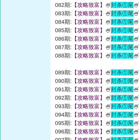
082期:
【攻略致富】
🍧
封杀①尾

083期:
【攻略致富】
🍧
封杀①尾

084期:
【攻略致富】
🍧
封杀①尾

085期:
【攻略致富】
🍧
封杀①尾

086期:
【攻略致富】
🍧
封杀①尾

087期:
【攻略致富】
🍧
封杀①尾

088期:
【攻略致富】
🍧
封杀①尾

089期:
【攻略致富】
🍧
封杀①尾

090期:
【攻略致富】
🍧
封杀①尾

091期:
【攻略致富】
🍧
封杀①尾

092期:
【攻略致富】
🍧
封杀①尾

093期:
【攻略致富】
🍧
封杀①尾

094期:
【攻略致富】
🍧
封杀①尾

095期:
【攻略致富】
🍧
封杀①尾

096期:
【攻略致富】
🍧
封杀①尾
