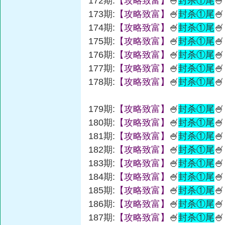
172期:
【攻略致富】
🍧
封杀①尾

173期:
【攻略致富】
🍧
封杀①尾

174期:
【攻略致富】
🍧
封杀①尾

175期:
【攻略致富】
🍧
封杀①尾

176期:
【攻略致富】
🍧
封杀①尾

177期:
【攻略致富】
🍧
封杀①尾

178期:
【攻略致富】
🍧
封杀①尾

179期:
【攻略致富】
🍧
封杀①尾

180期:
【攻略致富】
🍧
封杀①尾

181期:
【攻略致富】
🍧
封杀①尾

182期:
【攻略致富】
🍧
封杀①尾

183期:
【攻略致富】
🍧
封杀①尾

184期:
【攻略致富】
🍧
封杀①尾

185期:
【攻略致富】
🍧
封杀①尾

186期:
【攻略致富】
🍧
封杀①尾

187期:
【攻略致富】
🍧
封杀①尾
