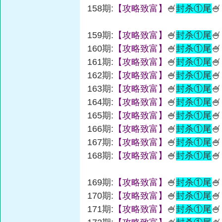
158期:
【攻略致富】
🍧
封杀①尾

159期:
【攻略致富】
🍧
封杀①尾

160期:
【攻略致富】
🍧
封杀①尾

161期:
【攻略致富】
🍧
封杀①尾

162期:
【攻略致富】
🍧
封杀①尾

163期:
【攻略致富】
🍧
封杀①尾

164期:
【攻略致富】
🍧
封杀①尾

165期:
【攻略致富】
🍧
封杀①尾

166期:
【攻略致富】
🍧
封杀①尾

167期:
【攻略致富】
🍧
封杀①尾

168期:
【攻略致富】
🍧
封杀①尾

169期:
【攻略致富】
🍧
封杀①尾

170期:
【攻略致富】
🍧
封杀①尾

171期:
【攻略致富】
🍧
封杀①尾
