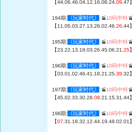
【44.06.46.04.12.16.08.24.
09
.47
194期:
《玩家时代》
🚡
10码中特

【11.05.03.27.13.28.02.46.
26
.44
195期:
《玩家时代》
🚡
10码中特

【23.22.13.18.03.26.45.06.21.
25
196期:
《玩家时代》
🚡
10码中特

【03.01.02.46.41.18.21.25.
39
.32
197期:
《玩家时代》
🚡
10码中特

【45.02.33.30.28.
08
.21.15.31.44
198期:
《玩家时代》
🚡
10码中特

【
07
.31.18.32.12.44.19.48.02.0