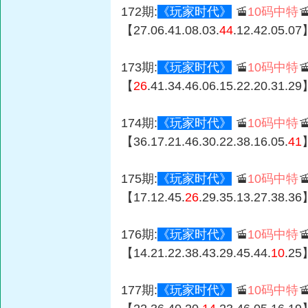
172期:
《玩家时代》
🚡
10码中特

【27.06.41.08.03.
44
.12.42.05.07
173期:
《玩家时代》
🚡
10码中特

【
26
.41.34.46.06.15.22.20.31.2
174期:
《玩家时代》
🚡
10码中特

【36.17.21.46.30.22.38.16.05.
41
175期:
《玩家时代》
🚡
10码中特

【17.12.45.
26
.29.35.13.27.38.3
176期:
《玩家时代》
🚡
10码中特

【14.21.22.38.43.29.45.44.
10
.25
177期:
《玩家时代》
🚡
10码中特
