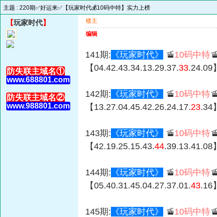
主题 :
220期✅好运来✅【玩家时代💰10码中特】实力上榜
楼主
【
玩家时代
】
编辑
141期:
《玩家时代》
🚡
10码中特

【04.42.43.34.13.29.37.
33
.24.09
防失联主域名①
www.688801.com
142期:
《玩家时代》
🚡
10码中特

防失联主域名②
www.988801.com
【13.27.04.45.42.26.24.17.
23
.34
143期:
《玩家时代》
🚡
10码中特

【42.19.25.15.43.
44
.39.13.41.08
144期:
《玩家时代》
🚡
10码中特

【05.40.31.45.04.27.37.01.
43
.16
145期:
《玩家时代》
🚡
10码中特
