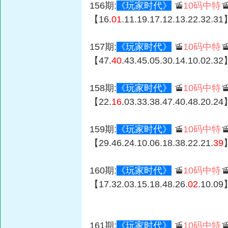
156期:
《玩家时代》
🚡
10码中特

【16.
01
.11.19.17.12.13.22.32.3
157期:
《玩家时代》
🚡
10码中特

【47.
40
.43.45.05.30.14.10.02.3
158期:
《玩家时代》
🚡
10码中特

【22.
16
.03.33.38.47.40.48.20.2
159期:
《玩家时代》
🚡
10码中特

【29.46.24.10.06.18.38.22.21.
39
160期:
《玩家时代》
🚡
10码中特

【17.32.03.15.18.48.26.
02
.10.09
161期:
《玩家时代》
🚡
10码中特
