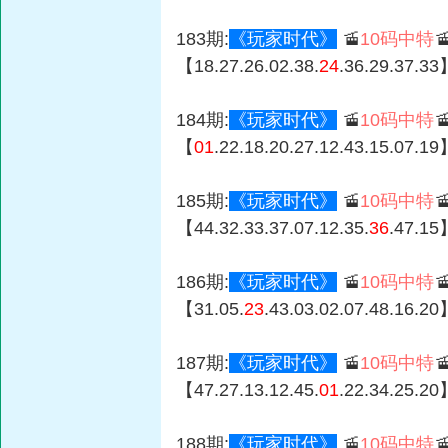
183期:
《玩家时代》
🚡
10码中特

【18.27.26.02.38.
24
.36.29.37.33
184期:
《玩家时代》
🚡
10码中特

【
01
.22.18.20.27.12.43.15.07.1
185期:
《玩家时代》
🚡
10码中特

【44.32.33.37.07.12.35.
36
.47.15
186期:
《玩家时代》
🚡
10码中特

【31.05.
23
.43.03.02.07.48.16.2
187期:
《玩家时代》
🚡
10码中特

【47.27.13.12.45.
01
.22.34.25.20
188期:
《玩家时代》
🚡
10码中特
