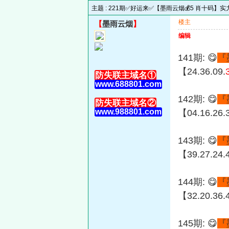
主题 :
221期✅好运来✅【墨雨云烟💰5 肖十码】实
楼主
【
墨雨云烟
】
编辑
141期: 😋
『
【24.36.09.
防失联主域名①
www.688801.com
142期: 😋
『
防失联主域名②
www.988801.com
【04.16.26.3
143期: 😋
『
【39.27.24.4
144期: 😋
『
【32.20.36.4
145期: 😋
『