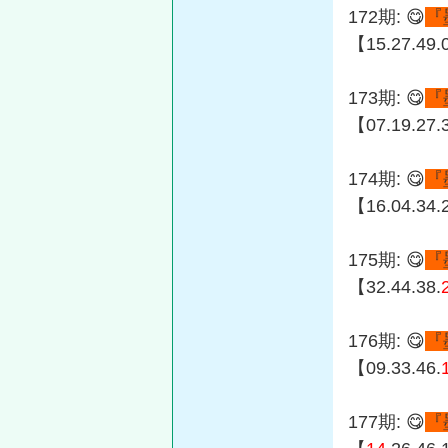
172期: 😋
『
【15.27.49.0
173期: 😋
『
【07.19.27.3
174期: 😋
『
【16.04.34.2
175期: 😋
『
【32.44.38.
176期: 😋
『
【09.33.46.
177期: 😋
『