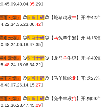
0.45.09.40.04.
05
.29】
墨雨云烟』
😋
5 肖十码
😋【蛇猪鸡猴
牛
】开:牛42准
4.22.34.35.23.06.
42
】
墨雨云烟』
😋
5 肖十码
😋【
马
兔羊牛猴】开:马13准
40.48.24.06.18.47.35】
墨雨云烟』
😋
5 肖十码
😋【龙马
羊
牛鸡】开:羊48准
5.
48
.24.18.06.34.22】
墨雨云烟』
😋
5 肖十码
😋【马羊鼠蛇
龙
】开:龙27准
8.43.07.26.14.15.
27
】
墨雨云烟』
😋
5 肖十码
😋【兔牛羊猴
狗
】开:狗09准
2.12.36.23.47.45.
09
】