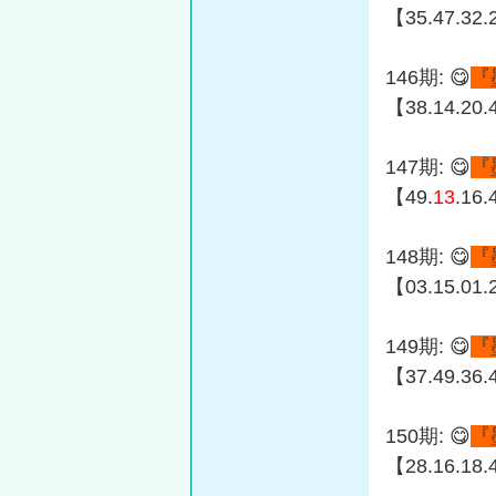
【35.47.32.2
146期: 😋
『
【38.14.20.4
147期: 😋
『
【49.
13
.16.
148期: 😋
『
【03.15.01.2
149期: 😋
『
【37.49.36.4
150期: 😋
『
【28.16.18.4