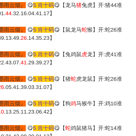
墨雨云烟』
😋
5 肖十码
😋【龙马
猪
兔虎】开:猪44准
1.
44
.32.16.04.41.17】
墨雨云烟』
😋
5 肖十码
😋【鼠龙马
蛇
猴】开:蛇26准
9.13.49.
26
.14.35.23】
墨雨云烟』
😋
5 肖十码
😋【兔鸡鼠
虎
龙】开:虎41准
2.43.07.
41
.29.39.27】
墨雨云烟』
😋
5 肖十码
😋【猪
蛇
虎龙鼠】开:蛇26准
26
.05.41.39.03.31.07】
墨雨云烟』
😋
5 肖十码
😋【狗
鸡
马猴牛】开:鸡10准
10
.13.25.11.23.06.42】
墨雨云烟』
😋
5 肖十码
😋【
蛇
鸡鼠猪马】开:蛇14准