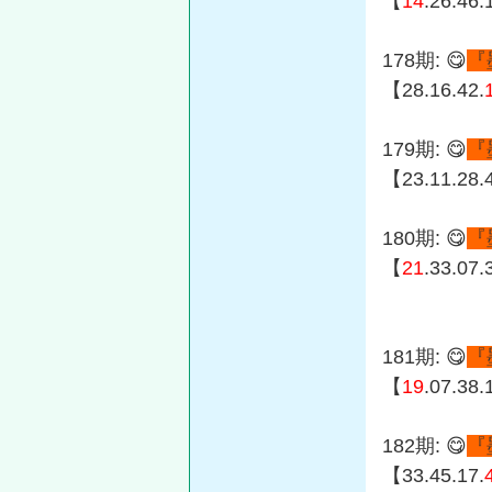
【
14
.26.46.
178期: 😋
『
【28.16.42.
179期: 😋
『
【23.11.28.4
180期: 😋
『
【
21
.33.07.
181期: 😋
『
【
19
.07.38.
182期: 😋
『
【33.45.17.