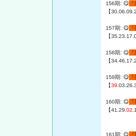
156期: 😋
『
【30.06.09.2
157期: 😋
『
【35.23.17.0
158期: 😋
『
【34.46.17.2
159期: 😋
『
【
39
.03.26.
160期: 😋
『
【41.29.
02
.
161期: 😋
『