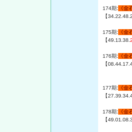
174期:
《金
【34.22.48.2
175期:
《金
【49.13.38.
176期:
《金
【08.44.17.4
177期:
《金
【27.39.34.4
178期:
《金
【49.01.08.3