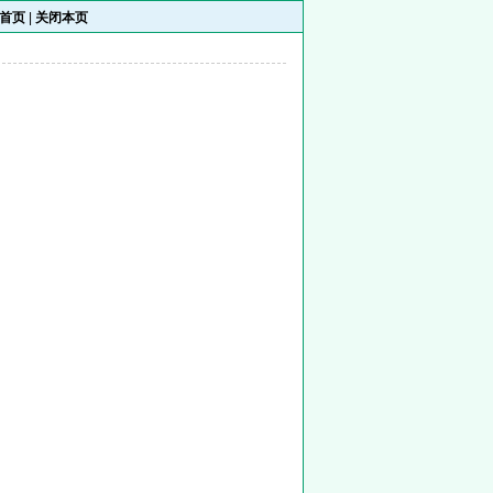
首页
|
关闭本页