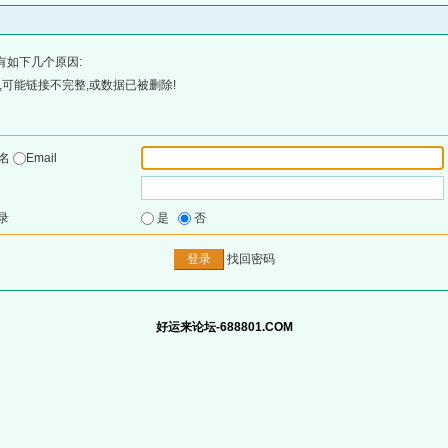
有如下几个原因:
可能链接不完整,或数据已被删除!
户名
Email
录
是
否
找回密码
好运来论坛-688801.COM