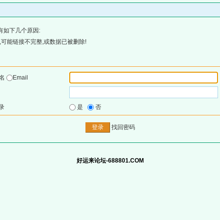
有如下几个原因:
可能链接不完整,或数据已被删除!
户名
Email
录
是
否
找回密码
好运来论坛-688801.COM