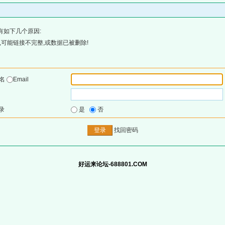
有如下几个原因:
可能链接不完整,或数据已被删除!
户名
Email
录
是
否
找回密码
好运来论坛-688801.COM