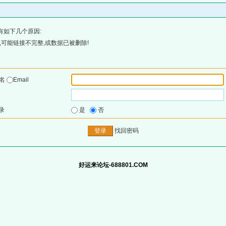
有如下几个原因:
可能链接不完整,或数据已被删除!
户名
Email
录
是
否
找回密码
好运来论坛-688801.COM