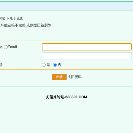
有如下几个原因:
可能链接不完整,或数据已被删除!
户名
Email
录
是
否
找回密码
好运来论坛-688801.COM