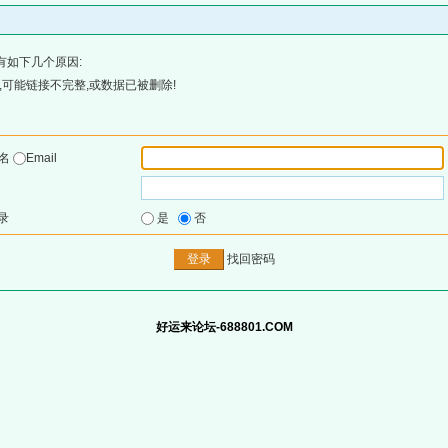
有如下几个原因:
可能链接不完整,或数据已被删除!
户名
Email
录
是
否
找回密码
好运来论坛-688801.COM