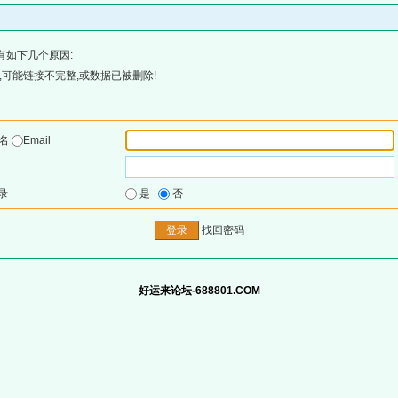
有如下几个原因:
可能链接不完整,或数据已被删除!
户名
Email
录
是
否
找回密码
好运来论坛-688801.COM