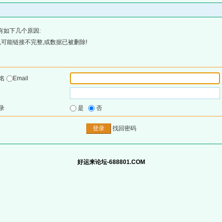
有如下几个原因:
可能链接不完整,或数据已被删除!
户名
Email
录
是
否
找回密码
好运来论坛-688801.COM