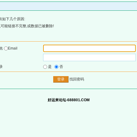
有如下几个原因:
可能链接不完整,或数据已被删除!
户名
Email
录
是
否
找回密码
好运来论坛-688801.COM