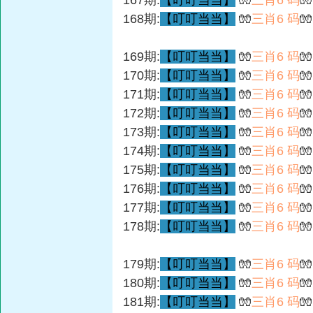
167期:
【叮叮当当】
🧤
三肖6 码

168期:
【叮叮当当】
🧤
三肖6 码

169期:
【叮叮当当】
🧤
三肖6 码

170期:
【叮叮当当】
🧤
三肖6 码

171期:
【叮叮当当】
🧤
三肖6 码

172期:
【叮叮当当】
🧤
三肖6 码

173期:
【叮叮当当】
🧤
三肖6 码

174期:
【叮叮当当】
🧤
三肖6 码

175期:
【叮叮当当】
🧤
三肖6 码

176期:
【叮叮当当】
🧤
三肖6 码

177期:
【叮叮当当】
🧤
三肖6 码

178期:
【叮叮当当】
🧤
三肖6 码

179期:
【叮叮当当】
🧤
三肖6 码

180期:
【叮叮当当】
🧤
三肖6 码

181期:
【叮叮当当】
🧤
三肖6 码
