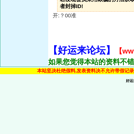
者封掉ID!
开:？00准
【好运来论坛】
【www
如果您觉得本站的资料不错
本站坚决杜绝假料,发表资料决不允许带假记录.如
好运来