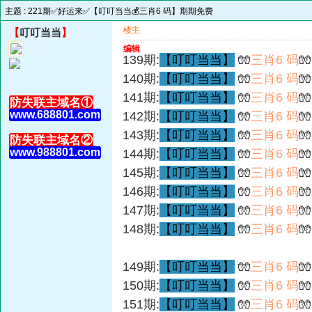
主题 :
221期✅好运来✅【叮叮当当💰三肖6 码】期期免费
楼主
【
叮叮当当
】
编辑
139期:
【叮叮当当】
🧤
三肖6 码

140期:
【叮叮当当】
🧤
三肖6 码

141期:
【叮叮当当】
🧤
三肖6 码

防失联主域名①
www.688801.com
142期:
【叮叮当当】
🧤
三肖6 码

143期:
【叮叮当当】
🧤
三肖6 码

防失联主域名②
www.988801.com
144期:
【叮叮当当】
🧤
三肖6 码

145期:
【叮叮当当】
🧤
三肖6 码

146期:
【叮叮当当】
🧤
三肖6 码

147期:
【叮叮当当】
🧤
三肖6 码

148期:
【叮叮当当】
🧤
三肖6 码

149期:
【叮叮当当】
🧤
三肖6 码

150期:
【叮叮当当】
🧤
三肖6 码

151期:
【叮叮当当】
🧤
三肖6 码
