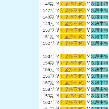
146期:🏅
〖坚持不懈〗
🏅
⒊段中特
147期:🏅
〖坚持不懈〗
🏅
⒊段中特
148期:🏅
〖坚持不懈〗
🏅
⒊段中特
149期:🏅
〖坚持不懈〗
🏅
⒊段中特
150期:🏅
〖坚持不懈〗
🏅
⒊段中特
151期:🏅
〖坚持不懈〗
🏅
⒊段中特
152期:🏅
〖坚持不懈〗
🏅
⒊段中特
153期:🏅
〖坚持不懈〗
🏅
⒊段中特
154期:🏅
〖坚持不懈〗
🏅
⒊段中特
155期:🏅
〖坚持不懈〗
🏅
⒊段中特
156期:🏅
〖坚持不懈〗
🏅
⒊段中特
157期:🏅
〖坚持不懈〗
🏅
⒊段中特
158期:🏅
〖坚持不懈〗
🏅
⒊段中特
159期:🏅
〖坚持不懈〗
🏅
⒊段中特
160期:🏅
〖坚持不懈〗
🏅
⒊段中特