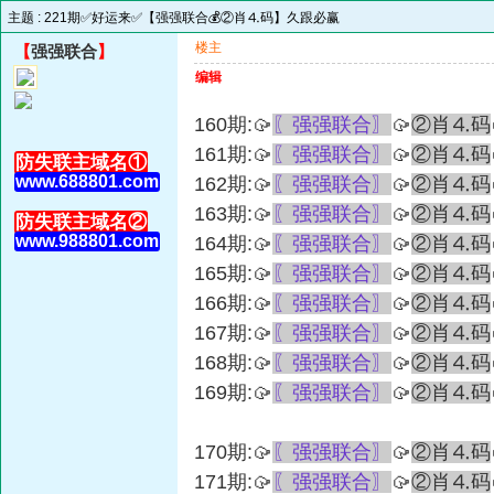
主题 :
221期✅好运来✅【强强联合💰②肖⒋码】久跟必赢
楼主
【
强强联合
】
编辑
160期:🥠
〖强强联合〗
🥠
②肖⒋码
161期:🥠
〖强强联合〗
🥠
②肖⒋码
防失联主域名①
www.688801.com
162期:🥠
〖强强联合〗
🥠
②肖⒋码
163期:🥠
〖强强联合〗
🥠
②肖⒋码
防失联主域名②
www.988801.com
164期:🥠
〖强强联合〗
🥠
②肖⒋码
165期:🥠
〖强强联合〗
🥠
②肖⒋码
166期:🥠
〖强强联合〗
🥠
②肖⒋码
167期:🥠
〖强强联合〗
🥠
②肖⒋码
168期:🥠
〖强强联合〗
🥠
②肖⒋码
169期:🥠
〖强强联合〗
🥠
②肖⒋码
170期:🥠
〖强强联合〗
🥠
②肖⒋码
171期:🥠
〖强强联合〗
🥠
②肖⒋码