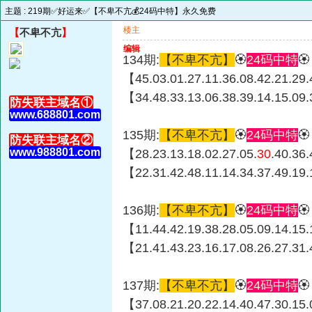
主题 :
219期✅好运来✅【不卑不亢💰24码中特】永久免费
楼主
【
不卑不亢
】
编辑
134期:
【不卑不亢】
🏵
24码中特

【45.03.01.27.11.36.08.42.21.29
【34.48.33.13.06.38.39.14.15.09.
防失联主域名①
www.688801.com
135期:
【不卑不亢】
🏵
24码中特

防失联主域名②
www.988801.com
【28.23.13.18.02.27.05.
30
.40.36
【22.31.42.48.11.14.34.37.49.19
136期:
【不卑不亢】
🏵
24码中特

【11.44.42.19.38.28.05.09.14.15
【21.41.43.23.16.17.08.26.27.31
137期:
【不卑不亢】
🏵
24码中特

【37.08.21.20.22.14.40.47.30.15