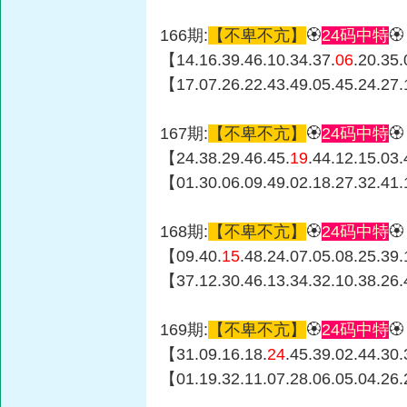
166期:
【不卑不亢】
🏵
24码中特

【14.16.39.46.10.34.37.
06
.20.35
【17.07.26.22.43.49.05.45.24.27
167期:
【不卑不亢】
🏵
24码中特

【24.38.29.46.45.
19
.44.12.15.03
【01.30.06.09.49.02.18.27.32.41
168期:
【不卑不亢】
🏵
24码中特

【09.40.
15
.48.24.07.05.08.25.39
【37.12.30.46.13.34.32.10.38.26
169期:
【不卑不亢】
🏵
24码中特

【31.09.16.18.
24
.45.39.02.44.30
【01.19.32.11.07.28.06.05.04.26