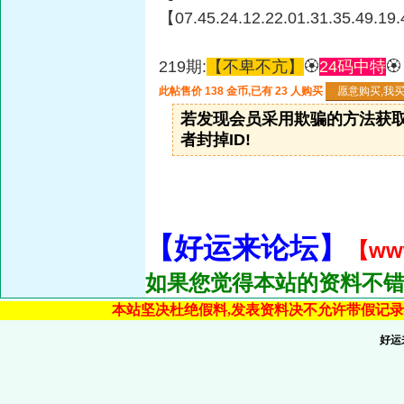
【07.45.24.12.22.01.31.35.49.19
219期:
【不卑不亢】
🏵
24码中特

此帖售价 138 金币,已有 23 人购买
若发现会员采用欺骗的方法获取财
者封掉ID!
【好运来论坛】
【www
如果您觉得本站的资料不错
本站坚决杜绝假料,发表资料决不允许带假记录.如
好运来