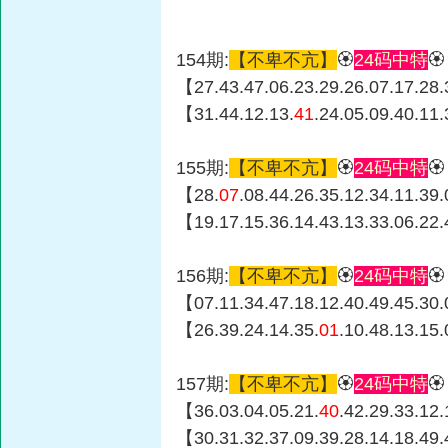
154期:
【不卑不亢】
🏵
24码中特

【27.43.47.06.23.29.26.07.17.28
【31.44.12.13.
41
.24.05.09.40.11
155期:
【不卑不亢】
🏵
24码中特

【28.
07
.08.44.26.35.12.34.11.39
【19.17.15.36.14.43.13.33.06.22
156期:
【不卑不亢】
🏵
24码中特

【07.11.34.47.18.12.40.49.45.30
【26.39.24.14.35.
01
.10.48.13.15
157期:
【不卑不亢】
🏵
24码中特

【36.03.04.05.21.
40
.42.29.33.12
【30.31.32.37.09.39.28.14.18.49