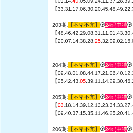
【01.14.
40
.05.09.24.11.37.28.39
【33.31.17.06.30.20.45.48.49.22
203期:
【不卑不亢】
🏵
24码中特

【48.46.42.29.08.31.11.01.43.30
【20.07.14.38.28.
25
.32.09.02.16
204期:
【不卑不亢】
🏵
24码中特

【09.48.01.08.44.17.21.06.40.12
【25.42.43.
05
.39.11.14.29.30.46
205期:
【不卑不亢】
🏵
24码中特

【
03
.18.14.39.12.13.23.34.33.27
【09.40.37.15.35.11.46.25.20.41
206期:
【不卑不亢】
🏵
24码中特
