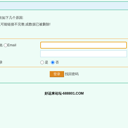
有如下几个原因:
可能链接不完整,或数据已被删除!
户名
Email
录
是
否
找回密码
好运来论坛-688801.COM