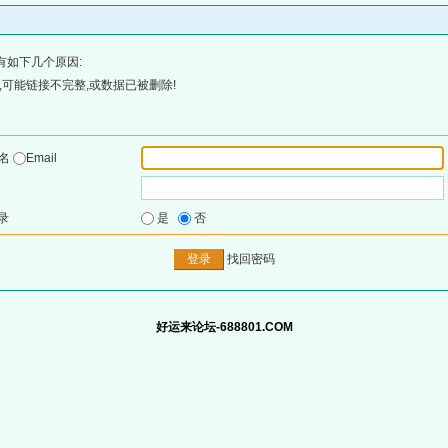
有如下几个原因:
可能链接不完整,或数据已被删除!
户名
Email
录
是
否
找回密码
好运来论坛-688801.COM