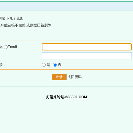
有如下几个原因:
可能链接不完整,或数据已被删除!
户名
Email
录
是
否
找回密码
好运来论坛-688801.COM