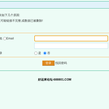
有如下几个原因:
可能链接不完整,或数据已被删除!
户名
Email
录
是
否
找回密码
好运来论坛-688801.COM