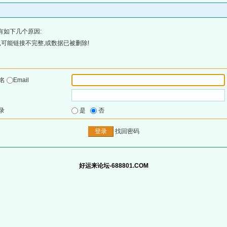
有如下几个原因:
可能链接不完整,或数据已被删除!
户名
Email
录
是
否
找回密码
好运来论坛-688801.COM