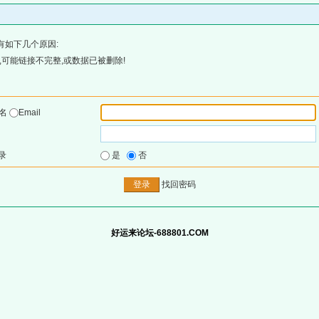
有如下几个原因:
可能链接不完整,或数据已被删除!
户名
Email
录
是
否
找回密码
好运来论坛-688801.COM